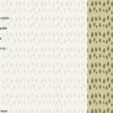
ežiim.
adile
a
ormi
e
imese