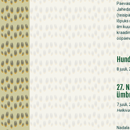
Päevas
Jaheda
(teisip
lõpuks
ilm ku
kraadin
ööpäev
Hund
8 juuli,
27. 
ümb
7 juuli,
Helkiva
Nädala