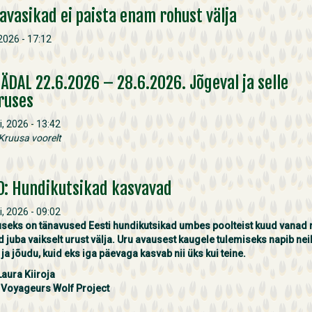
avasikad ei paista enam rohust välja
 2026 - 17:12
NÄDAL 22.6.2026 – 28.6.2026. Jõgeval ja selle
ruses
i, 2026 - 13:42
Kruusa voorelt
O: Hundikutsikad kasvavad
i, 2026 - 09:02
seks on tänavused Eesti hundikutsikad umbes poolteist kuud vanad 
d juba vaikselt urust välja. Uru avausest kaugele tulemiseks napib neil
 ja jõudu, kuid eks iga päevaga kasvab nii üks kui teine.
Laura Kiiroja
:
Voyageurs Wolf Project