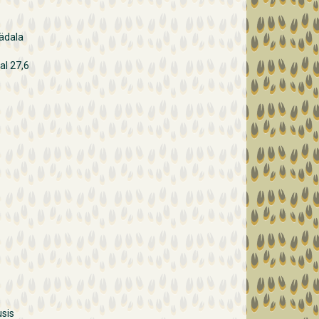
Nädala
al 27,6
sis