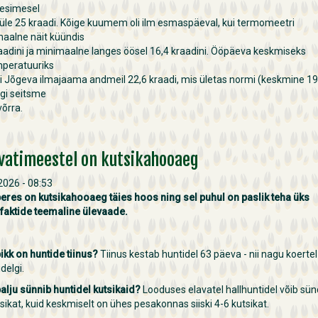
 esimesel
üle 25 kraadi. Kõige kuumem oli ilm esmaspäeval, kui termomeetri
aalne näit küündis
aadini ja minimaalne langes öösel 16,4 kraadini. Ööpäeva keskmiseks
peratuuriks
i Jõgeva ilmajaama andmeil 22,6 kraadi, mis ületas normi (keskmine 1
igi seitsme
võrra.
ivatimeestel on kutsikahooaeg
 2026 - 08:53
eres on kutsikahooaeg täies hoos ning sel puhul on paslik teha üks
afaktide teemaline ülevaade.
pikk on huntide tiinus?
Tiinus kestab huntidel 63 päeva - nii nagu koertel
delgi.
palju sünnib huntidel kutsikaid?
Looduses elavatel hallhuntidel võib sün
sikat, kuid keskmiselt on ühes pesakonnas siiski 4-6 kutsikat.