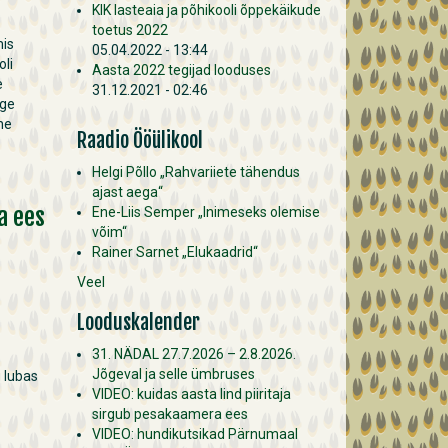
KIK lasteaia ja põhikooli õppekäikude
toetus 2022
mis
05.04.2022 - 13:44
li
Aasta 2022 tegijad looduses
e
31.12.2021 - 02:46
ige
ne
Raadio Ööülikool
Helgi Põllo „Rahvariiete tähendus
ajast aega“
a ees
Ene-Liis Semper „Inimeseks olemise
võim“
Rainer Sarnet „Elukaadrid“
Veel
Looduskalender
31. NÄDAL 27.7.2026 – 2.8.2026.
Jõgeval ja selle ümbruses
g lubas
VIDEO: kuidas aasta lind piiritaja
sirgub pesakaamera ees
VIDEO: hundikutsikad Pärnumaal