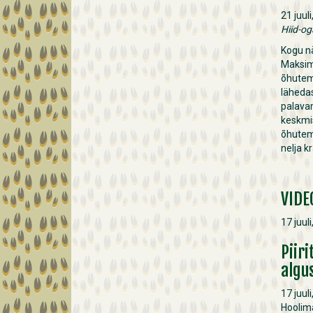
21 juul
Hiid-og
Kogu n
Maksi
õhutemp
läheda
palavam
keskmi
õhutem
nelja k
VIDE
17 juul
Piir
algu
17 juul
Hoolim