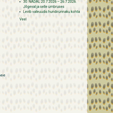
30. NÄDAL 20.7.2026 – 26.7.2026.
Jõgeval ja selle ümbruses
Levib valeuudis hundirünnaku kohta
Veel
meie