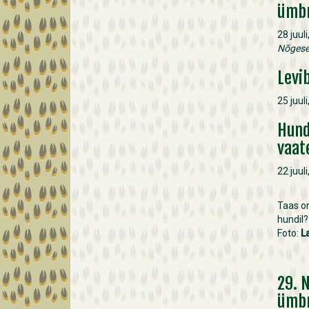
ümb
28 juul
Nõgesel
Levi
25 juul
Hund
vaat
22 juul
Taas on
hundil?
Foto:
L
29. 
ümb