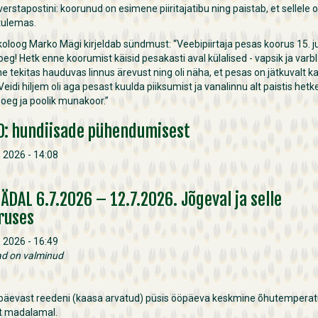
 verstapostini: koorunud on esimene piiritajatibu ning paistab, et sellele 
 tulemas.
oloog Marko Mägi kirjeldab sündmust: “Veebipiirtaja pesas koorus 15. ju
oeg! Hetk enne koorumist käisid pesakasti aval külalised - vapsik ja varb
e tekitas hauduvas linnus ärevust ning oli näha, et pesas on jätkuvalt k
eidi hiljem oli aga pesast kuulda piiksumist ja vanalinnu alt paistis hetk
oeg ja poolik munakoor.”
O: hundiisade pühendumisest
i, 2026 - 14:08
NÄDAL 6.7.2026 – 12.7.2026. Jõgeval ja selle
ruses
i, 2026 - 16:49
ad on valminud
äevast reedeni (kaasa arvatud) püsis ööpäeva keskmine õhutemperat
t madalamal.