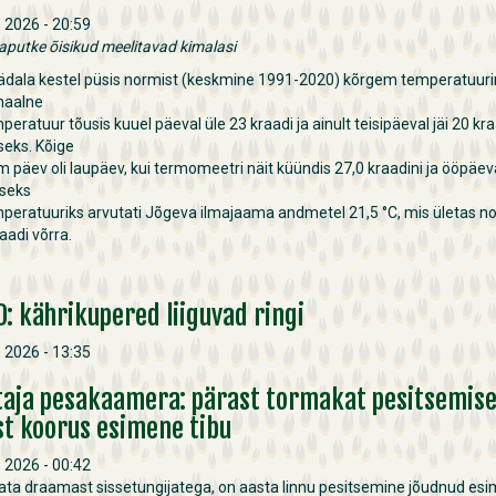
i, 2026 - 20:59
aputke õisikud meelitavad kimalasi
ädala kestel püsis normist (keskmine 1991-2020) kõrgem temperatuurir
maalne
eratuur tõusis kuuel päeval üle 23 kraadi ja ainult teisipäeval jäi 20 kra
seks. Kõige
 päev oli laupäev, kui termomeetri näit küündis 27,0 kraadini ja ööpäev
seks
peratuuriks arvutati Jõgeva ilmajaama andmetel 21,5 °C, mis ületas n
raadi võrra.
O: kährikupered liiguvad ringi
i, 2026 - 13:35
itaja pesakaamera: pärast tormakat pesitsemis
st koorus esimene tibu
i, 2026 - 00:42
ata draamast sissetungijatega, on aasta linnu pesitsemine jõudnud es