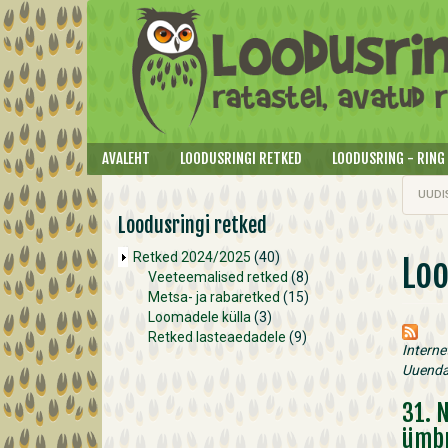
Liigu edasi põhisisu juurde
AVALEHT
LOODUSRINGI RETKED
LOODUSRING - RING
UUDI
Loodusringi retked
Retked 2024/2025
(40)
Lo
Veeteemalised retked
(8)
Metsa- ja rabaretked
(15)
Loomadele külla
(3)
Retked lasteaedadele
(9)
Interne
Uuenda
31. 
ümb