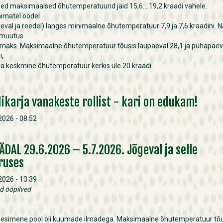
ed maksimaalsed õhutemperatuurid jäid 15,6….19,2 kraadi vahele.
imatel öödel
äeval ja reedel) langes minimaalne õhutemperatuur 7,9 ja 7,6 kraadini. 
 muutus
umaks. Maksimaalne õhutemperatuur tõusis laupäeval 28,1 ja pühapäev
i,
a keskmine õhutemperatuur kerkis üle 20 kraadi.
ikarja vanakeste rollist - kari on edukam!
 2026 - 08:52
NÄDAL 29.6.2026 – 5.7.2026. Jõgeval ja selle
ruses
 2026 - 13:39
d ööpilved
 esimene pool oli kuumade ilmadega. Maksimaalne õhutemperatuur tõu