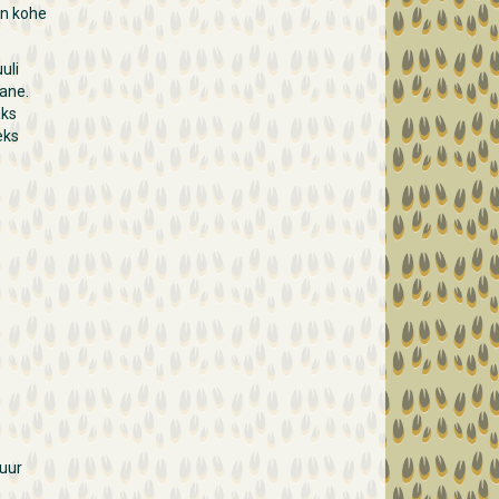
on kohe
uli
lane.
aks
eks
uur