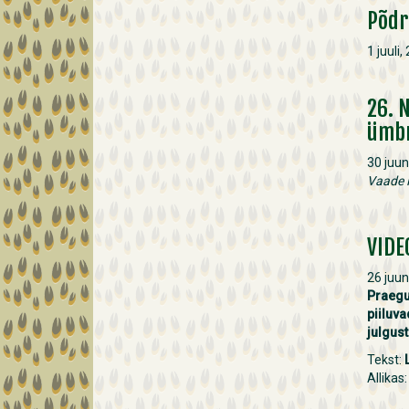
Põdr
1 juuli,
26. 
ümb
30 juun
Vaade 
VIDE
26 juun
Praegu
piiluva
julgust
Tekst:
Allikas