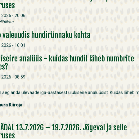
ruses
i, 2026 - 20:06
iblikas
b valeuudis hundirünnaku kohta
i, 2026 - 16:01
iseire analüüs - kuidas hundil läheb numbrite
es?
i, 2026 - 08:59
 aeg anda ülevaade iga-aastasest ulukiseire analüüsist. Kuidas läheb 
aura Kiiroja
NÄDAL 13.7.2026 – 19.7.2026. Jõgeval ja selle
ruses