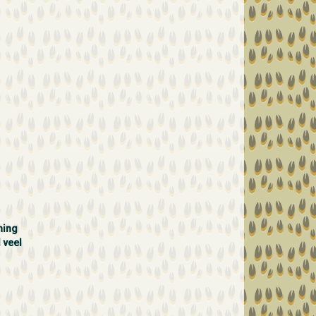
ning
 veel