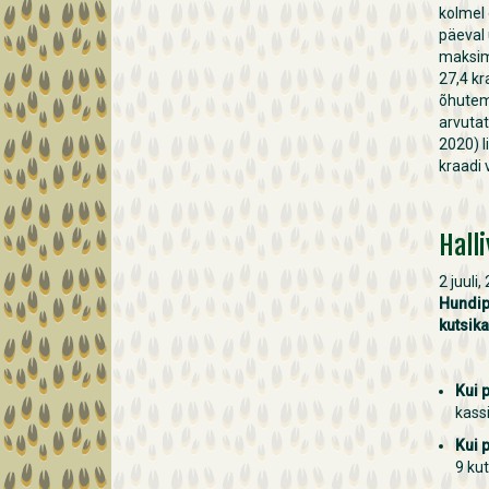
kolmel
päeval 
maksim
27,4 kr
õhutem
arvutat
2020) l
kraadi 
Hall
2 juuli,
Hundip
kutsik
Kui 
kassi
Kui 
9 kut