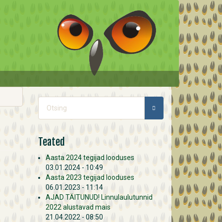
Otsinguvorm
OTSING
Teated
Aasta 2024 tegijad looduses
03.01.2024 - 10:49
Aasta 2023 tegijad looduses
06.01.2023 - 11:14
AJAD TÄITUNUD! Linnulaulutunnid
2022 alustavad mais
21.04.2022 - 08:50