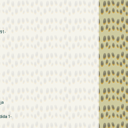
991-
 ja
dida 1-