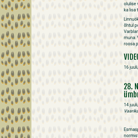
olulise
ka lisa
Linnuök
õhtul p
Varblan
muna. V
roosa p
VIDE
16 juul
28. 
ümb
14 juul
Vaarik
Esmasp
normis