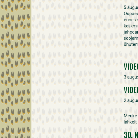
5 augus
Ööpäev
erines 
keskmin
jaheda
soojem
õhutemp
VIDE
3 augus
VIDE
2 augus
Merike 
lahkelt
30. 