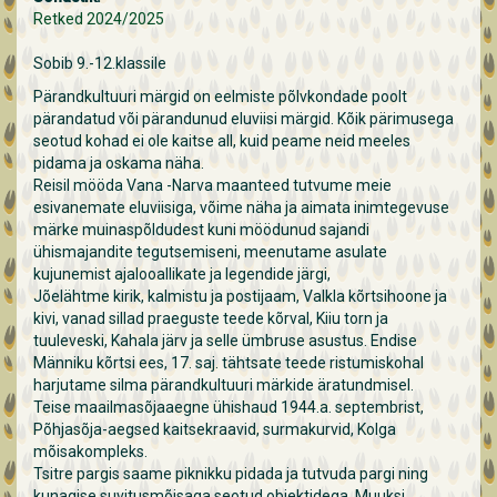
Retked 2024/2025
Sobib 9.-12.klassile
Pärandkultuuri märgid on eelmiste põlvkondade poolt
pärandatud või pärandunud eluviisi märgid. Kõik pärimusega
seotud kohad ei ole kaitse all, kuid peame neid meeles
pidama ja oskama näha.
Reisil mööda Vana -Narva maanteed tutvume meie
esivanemate eluviisiga, võime näha ja aimata inimtegevuse
märke muinaspõldudest kuni möödunud sajandi
ühismajandite tegutsemiseni, meenutame asulate
kujunemist ajalooallikate ja legendide järgi,
Jõelähtme kirik, kalmistu ja postijaam, Valkla kõrtsihoone ja
kivi, vanad sillad praeguste teede kõrval, Kiiu torn ja
tuuleveski, Kahala järv ja selle ümbruse asustus. Endise
Männiku kõrtsi ees, 17. saj. tähtsate teede ristumiskohal
harjutame silma pärandkultuuri märkide äratundmisel.
Teise maailmasõjaaegne ühishaud 1944.a. septembrist,
Põhjasõja-aegsed kaitsekraavid, surmakurvid, Kolga
mõisakompleks.
Tsitre pargis saame piknikku pidada ja tutvuda pargi ning
kunagise suvitusmõisaga seotud objektidega. Muuksi