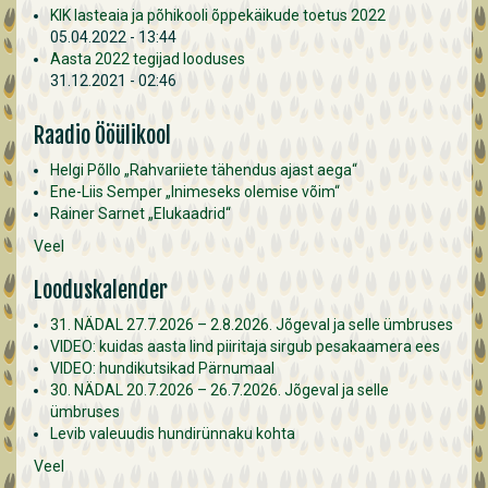
KIK lasteaia ja põhikooli õppekäikude toetus 2022
05.04.2022 - 13:44
Aasta 2022 tegijad looduses
31.12.2021 - 02:46
Raadio Ööülikool
Helgi Põllo „Rahvariiete tähendus ajast aega“
Ene-Liis Semper „Inimeseks olemise võim“
Rainer Sarnet „Elukaadrid“
Veel
Looduskalender
31. NÄDAL 27.7.2026 – 2.8.2026. Jõgeval ja selle ümbruses
VIDEO: kuidas aasta lind piiritaja sirgub pesakaamera ees
VIDEO: hundikutsikad Pärnumaal
30. NÄDAL 20.7.2026 – 26.7.2026. Jõgeval ja selle
ümbruses
Levib valeuudis hundirünnaku kohta
Veel