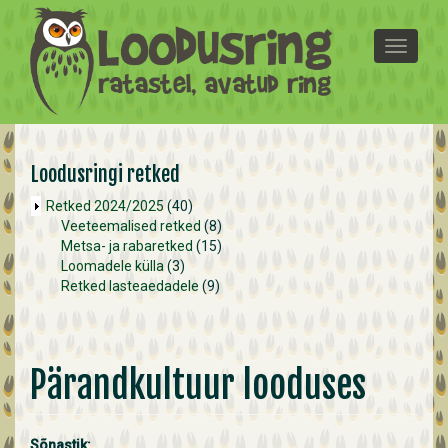
Liigu edasi põhisisu juurde
T
o
g
g
l
e
n
Loodusringi retked
a
Retked 2024/2025
(40)
v
Veeteemalised retked
(8)
i
Metsa- ja rabaretked
(15)
g
Loomadele külla
(3)
a
Retked lasteaedadele
(9)
t
i
o
n
Pärandkultuur looduses
Sõnastik: