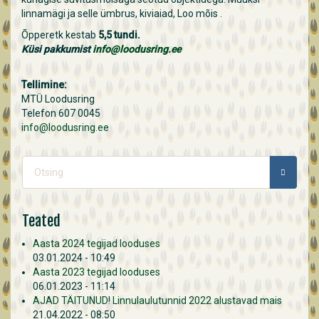
linnamägi ja selle ümbrus, kiviaiad, Loo mõis .
Õpperetk kestab
5,5 tundi.
Küsi pakkumist
info@loodusring.ee
Tellimine:
MTÜ Loodusring
Telefon 607 0045
info@loodusring.ee
Otsinguvorm
OTSING
Teated
Aasta 2024 tegijad looduses
03.01.2024 - 10:49
Aasta 2023 tegijad looduses
06.01.2023 - 11:14
AJAD TÄITUNUD! Linnulaulutunnid 2022 alustavad mais
21.04.2022 - 08:50