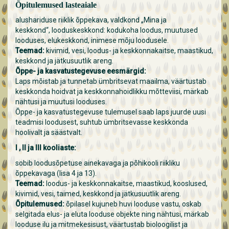
Õpitulemused lasteaiale
alushariduse riiklik õppekava, valdkond „Mina ja
keskkond“, looduskeskkond: kodukoha loodus, muutused
looduses, elukeskkond, inimese mõju loodusele.
Teemad:
kivimid, vesi, loodus- ja keskkonnakaitse, maastikud,
keskkond ja jätkusuutlik areng.
Õppe- ja kasvatustegevuse eesmärgid:
Laps mõistab ja tunnetab ümbritsevat maailma, väärtustab
keskkonda hoidvat ja keskkonnahoidlikku mõtteviisi, märkab
nähtusi ja muutusi looduses.
Õppe- ja kasvatustegevuse tulemusel saab laps juurde uusi
teadmisi loodusest, suhtub ümbritsevasse keskkonda
hoolivalt ja säästvalt.
I , II ja III kooliaste:
sobib loodusõpetuse ainekavaga ja põhikooli riikliku
õppekavaga (lisa 4 ja 13).
Teemad:
loodus- ja keskkonnakaitse, maastikud, kooslused,
kivimid, vesi, taimed, keskkond ja jätkusuutlik areng.
Õpitulemused:
õpilasel kujuneb huvi looduse vastu, oskab
selgitada elus- ja eluta looduse objekte ning nähtusi, märkab
looduse ilu ja mitmekesisust, väärtustab bioloogilist ja