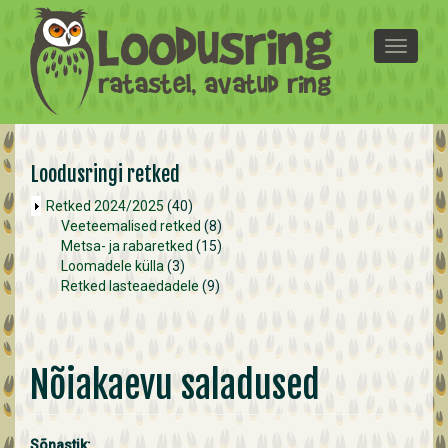
Liigu edasi põhisisu juurde
T
o
g
g
l
e
n
Loodusringi retked
a
Retked 2024/2025
(40)
v
Veeteemalised retked
(8)
i
Metsa- ja rabaretked
(15)
g
Loomadele külla
(3)
a
Retked lasteaedadele
(9)
t
i
o
n
Nõiakaevu saladused
Sõnastik: