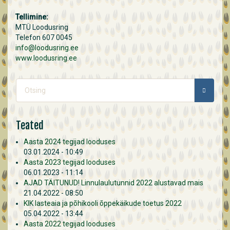
Tellimine:
MTÜ Loodusring
Telefon 607 0045
info@loodusring.ee
www.loodusring.ee
Otsinguvorm
OTSING
Teated
Aasta 2024 tegijad looduses
03.01.2024 - 10:49
Aasta 2023 tegijad looduses
06.01.2023 - 11:14
AJAD TÄITUNUD! Linnulaulutunnid 2022 alustavad mais
21.04.2022 - 08:50
KIK lasteaia ja põhikooli õppekäikude toetus 2022
05.04.2022 - 13:44
Aasta 2022 tegijad looduses