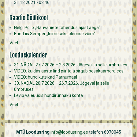
31.12.2021 - 02:46
Raadio Ööülikool
Helgi Põllo „Rahvariiete tähendus ajast aega“
Ene-Liis Semper „Inimeseks olemise võim“
Veel
Looduskalender
31. NÄDAL 27.7.2026 – 2.8.2026. Jõgeval ja selle ümbruses
VIDEO: kuidas aasta lind piiritaja sirgub pesakaamera ees
VIDEO: hundikutsikad Pärnumaal
30. NÄDAL 20.7.2026 – 26.7.2026. Jõgeval ja selle
ümbruses
Levib valeuudis hundirünnaku kohta
Veel
MTÜ Loodusring
info@loodusring.ee
telefon 6070045