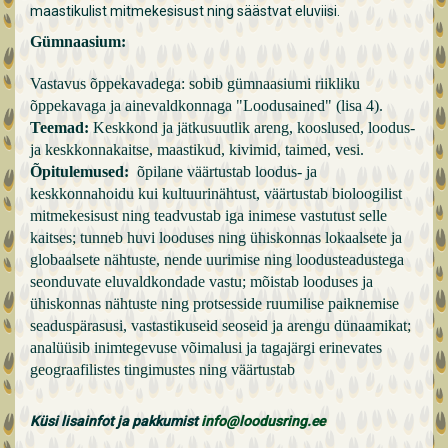
maastikulist mitmekesisust ning säästvat eluviisi.
Gümnaasium:
Vastavus õppekavadega: sobib gümnaasiumi riikliku
õppekavaga ja ainevaldkonnaga "Loodusained" (lisa 4).
Teemad:
Keskkond ja jätkusuutlik areng, kooslused, loodus-
ja keskkonnakaitse, maastikud, kivimid, taimed, vesi.
Õpitulemused:
õpilane väärtustab loodus- ja
keskkonnahoidu kui kultuurinähtust, väärtustab bioloogilist
mitmekesisust ning teadvustab iga inimese vastutust selle
kaitses; tunneb huvi looduses ning ühiskonnas lokaalsete ja
globaalsete nähtuste, nende uurimise ning loodusteadustega
seonduvate eluvaldkondade vastu; mõistab looduses ja
ühiskonnas nähtuste ning protsesside ruumilise paiknemise
seaduspärasusi, vastastikuseid seoseid ja arengu dünaamikat;
analüüsib inimtegevuse võimalusi ja tagajärgi erinevates
geograafilistes tingimustes ning väärtustab
Küsi lisainfot ja pakkumist
info@loodusring.ee