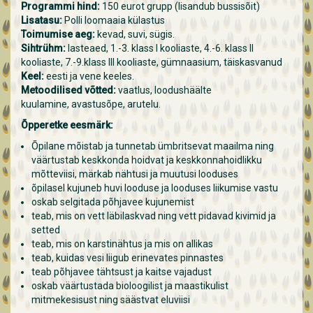
Programmi hind
:
150 eurot grupp (lisandub bussisõit)
Lisatasu:
Polli loomaaia külastus
Toimumise aeg
:
kevad, suvi, sügis.
Sihtrühm
:
lasteaed, 1.-3. klass I kooliaste, 4.-6. klass II
kooliaste, 7.-9.klass III kooliaste, gümnaasium, täiskasvanud
Keel:
eesti ja vene keeles.
Metoodilised võtted
:
vaatlus, loodushäälte
kuulamine, avastusõpe, arutelu.
Õpperetke eesmärk:
Õpilane mõistab ja tunnetab ümbritsevat maailma ning
väärtustab keskkonda hoidvat ja keskkonnahoidlikku
mõtteviisi, märkab nähtusi ja muutusi looduses
õpilasel kujuneb huvi looduse ja looduses liikumise vastu
oskab selgitada põhjavee kujunemist
teab, mis on vett läbilaskvad ning vett pidavad kivimid ja
setted
teab, mis on karstinähtus ja mis on allikas
teab, kuidas vesi liigub erinevates pinnastes
teab põhjavee tähtsust ja kaitse vajadust
oskab väärtustada bioloogilist ja maastikulist
mitmekesisust ning säästvat eluviisi