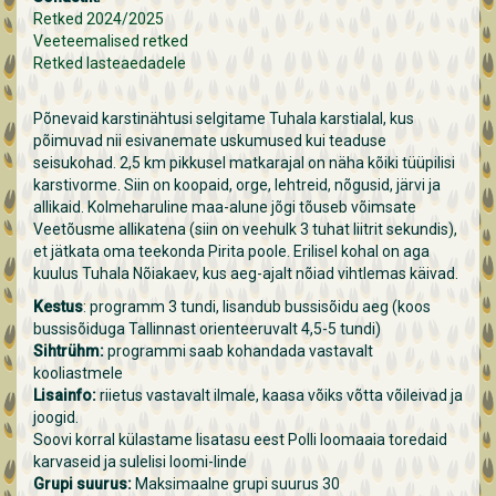
Retked 2024/2025
Veeteemalised retked
Retked lasteaedadele
Põnevaid karstinähtusi selgitame Tuhala karstialal, kus
põimuvad nii esivanemate uskumused kui teaduse
seisukohad. 2,5 km pikkusel matkarajal on näha kõiki tüüpilisi
karstivorme. Siin on koopaid, orge, lehtreid, nõgusid, järvi ja
allikaid. Kolmeharuline maa-alune jõgi tõuseb võimsate
Veetõusme allikatena (siin on veehulk 3 tuhat liitrit sekundis),
et jätkata oma teekonda Pirita poole. Erilisel kohal on aga
kuulus Tuhala Nõiakaev, kus aeg-ajalt nõiad vihtlemas käivad.
Kestus
: programm 3 tundi, lisandub bussisõidu aeg (koos
bussisõiduga Tallinnast orienteeruvalt 4,5-5 tundi)
Sihtrühm:
programmi saab kohandada vastavalt
kooliastmele
Lisainfo:
riietus vastavalt ilmale, kaasa võiks võtta võileivad ja
joogid.
Soovi korral külastame lisatasu eest Polli loomaaia toredaid
karvaseid ja sulelisi loomi-linde
Grupi suurus:
Maksimaalne grupi suurus 30