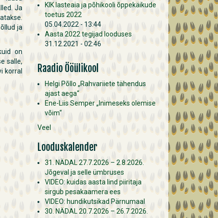
KIK lasteaia ja põhikooli õppekäikude
led. Ja
toetus 2022
tatakse.
05.04.2022 - 13:44
õllud ja
Aasta 2022 tegijad looduses
31.12.2021 - 02:46
kuid on
e salle,
Raadio Ööülikool
i korral
Helgi Põllo „Rahvariiete tähendus
ajast aega“
Ene-Liis Semper „Inimeseks olemise
võim“
Veel
Looduskalender
31. NÄDAL 27.7.2026 – 2.8.2026.
Jõgeval ja selle ümbruses
VIDEO: kuidas aasta lind piiritaja
sirgub pesakaamera ees
VIDEO: hundikutsikad Pärnumaal
30. NÄDAL 20.7.2026 – 26.7.2026.