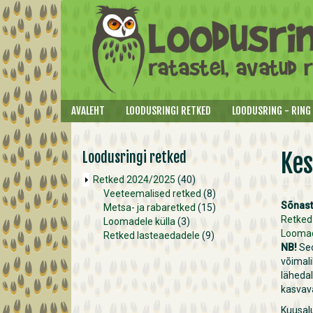
Liigu edasi põhisisu juurde
AVALEHT
LOODUSRINGI RETKED
LOODUSRING - RING
Kes
Loodusringi retked
Retked 2024/2025
(40)
Veeteemalised retked
(8)
Sõnast
Metsa- ja rabaretked
(15)
Retked
Loomadele külla
(3)
Loomad
Retked lasteaedadele
(9)
NB!
Seo
võimali
lähedal
kasvava
Kuusal