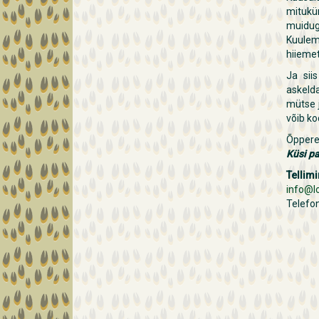
mitukü
muidugi
Kuuleme
hiiemet
Ja sii
askelda
mütse j
võib ko
Õppere
Küsi p
Tellimi
info@l
Telefo