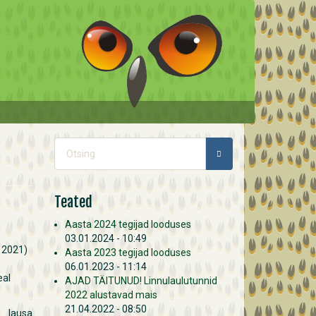
Otsinguvorm
OTSING
Teated
Aasta 2024 tegijad looduses
03.01.2024 - 10:49
 2021)
Aasta 2023 tegijad looduses
06.01.2023 - 11:14
eal
AJAD TÄITUNUD! Linnulaulutunnid
2022 alustavad mais
21.04.2022 - 08:50
n lausa