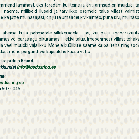
mmend lammast, üks toredam kui teine ja eriti armsad on muidugi tal
 näeme, milliseid ilusaid ja tarvilikke esemeid talus villast valmis
 ka jutte muinasajast, on ju talumaadel kivikalmed, püha kivi, muinasp
s.
s läheme külla pehmetele villakeradele – oi, kui palju angooraküüli
mas või parasjagu pikutamas Hiiekivi talus. Imepehmest villast tehaks
a veel muudki vajalikku. Mõnele küülikule saame ka pai teha ning soov
dust mõne porgandi või kapsalehe kaasa võtta.
tke pikkus
5 tundi.
akkumist
info@loodusring.ee
ne:
oodusring.ee
n 607 0045