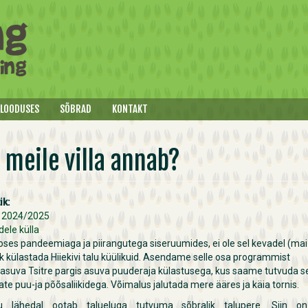
 LOODUSES
SÕBRAD
KONTAKT
 meile villa annab?
ik:
 2024/2025
ele külla
ses pandeemiaga ja piirangutega siseruumides, ei ole sel kevadel (mai
k külastada Hiiekivi talu küülikuid. Asendame selle osa programmist
asuva Tsitre pargis asuva puuderaja külastusega, kus saame tutvuda s
te puu-ja põõsaliikidega. Võimalus jalutada mere ääres ja käia tornis.
u lähedal ootab talueluga tutvuma sõbralik talupere. Siin o