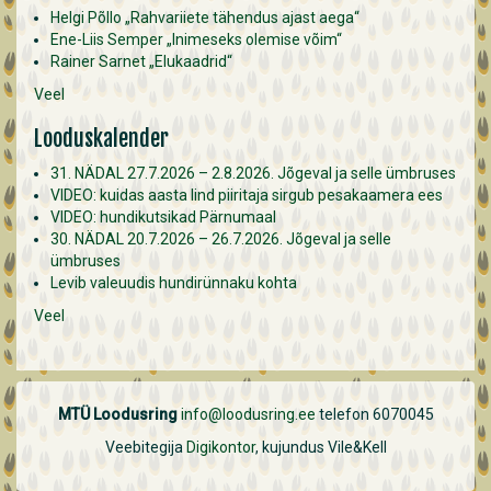
Helgi Põllo „Rahvariiete tähendus ajast aega“
Ene-Liis Semper „Inimeseks olemise võim“
Rainer Sarnet „Elukaadrid“
Veel
Looduskalender
31. NÄDAL 27.7.2026 – 2.8.2026. Jõgeval ja selle ümbruses
VIDEO: kuidas aasta lind piiritaja sirgub pesakaamera ees
VIDEO: hundikutsikad Pärnumaal
30. NÄDAL 20.7.2026 – 26.7.2026. Jõgeval ja selle
ümbruses
Levib valeuudis hundirünnaku kohta
Veel
MTÜ Loodusring
info@loodusring.ee
telefon 6070045
Veebitegija
Digikontor
, kujundus Vile&Kell