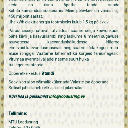
seda on üsna õpetlik teada saada
Kohtla kaevandusmuuseumis. Meie põlevkivil on vanust ligi
450 miljonit aastat.
Ühe kWh elektrienergia tootmiseks kulub 1,5 kg põlevkivi.
Pärast sissejuhatavat tutvustust saame selga kaevurikuue,
pähe kiivri ja kaevurilambi ning laskume 8 meetri sügavusel
asuvatesse kaevanduskäikudesse. Näeme
erinevaid kaevandusmasinaid ning saame sõita koguni maa-
aluse rongiga. Vaatame lähemalt ka kõrgeid tehismägesid.
Virumaa avaratel väljadel näeme suurt hulka
tuulegeneraatoreid.
Õpperetke kestus
8 tundi
Soovi korral on võimalik külastada Valaste joa õpperada.
Sellisel juhul läheb retk ajaliselt pikemaks.
Küsi lisa ja pakkumist
info@loodusring.ee
Tellimine:
MTÜ Loodusring
Telefon 607 0045