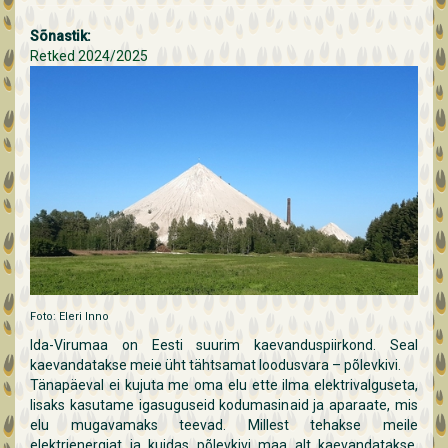
Sõnastik:
Retked 2024/2025
Foto: Eleri Inno
Ida-Virumaa on Eesti suurim kaevanduspiirkond. Seal
kaevandatakse meie üht tähtsamat loodusvara – põlevkivi.
Tänapäeval ei kujuta me oma elu ette ilma elektrivalguseta,
lisaks kasutame igasuguseid kodumasinaid ja aparaate, mis
elu mugavamaks teevad. Millest tehakse meile
elektrienergiat ja kuidas põlevkivi maa alt kaevandatakse,