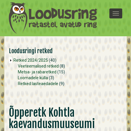
Liigu edasi põhisisu juurde
T
o
g
g
l
e
n
Loodusringi retked
a
Retked 2024/2025
(40)
v
Veeteemalised retked
(8)
i
Metsa- ja rabaretked
(15)
g
Loomadele külla
(3)
a
Retked lasteaedadele
(9)
t
i
o
n
Õpperetk Kohtla
kaevandusmuuseumi